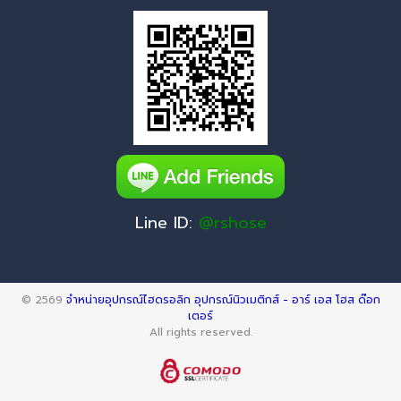
Line ID:
@rshose
© 2569
จำหน่ายอุปกรณ์ไฮดรอลิก อุปกรณ์นิวเมติกส์ - อาร์ เอส โฮส ด๊อก
เตอร์
All rights reserved.