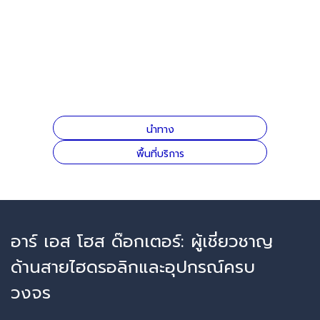
นำทาง
พื้นที่บริการ
อาร์ เอส โฮส ด๊อกเตอร์: ผู้เชี่ยวชาญ
ด้านสายไฮดรอลิกและอุปกรณ์ครบ
วงจร