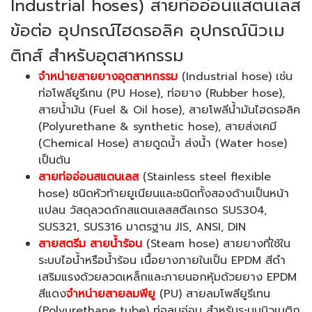
Industrial hoses) สายท่ออ่อนแสตนเลส
ข้อต่อ อุปกรณ์ไฮดรอลิค อุปกรณ์นิวเม
ติกส์ สำหรับอุตสาหกรรม
จำหน่ายสายยางอุตสาหกรรม
(Industrial hose) เช่น
ท่อโพลียูรีเทน (PU Hose), ท่อยาง (Rubber hose),
สายน้ำมัน (Fuel & Oil hose), สายโพลีน้ำมันไฮดรอลิค
(Polyurethane & synthetic hose), สายส่งเคมี
(Chemical Hose) สายดูดน้ำ ส่งน้ำ (Water hose)
เป็นต้น
สายท่ออ่อนสแตนเลส
(Stainless steel flexible
hose) ชนิดหัวท้ายยูเนียนและชนิดทั้งสองด้านเป็นหน้า
แปลน วัสดุลวดถักสแตนเลสสตีลเกรด SUS304,
SUS321, SUS316 มาตรฐาน JIS, ANSI, DIN
สายสตรีม สายน้ำร้อน
(Steam hose) สายยางที่ใช้ใน
ระบบไอน้ำหรือน้ำร้อน เนื้อยางภายในเป็น EPDM สีดำ
เสริมแรงด้วยลวดเหล็กและภายนอกหุ้มด้วยยาง EPDM
สีแดง
จำหน่ายสายลมพียู
(PU) สายลมโพลียูรีเทน
(Polyurethane tube) ท่อลมอ่อน สำหรับระบบนิวเมติก