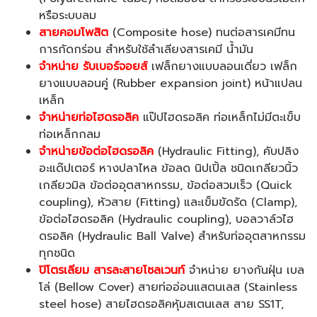
หรือระบบลม
สายคอมโพสิต
(Composite hose) ทนต่อสารเคมีทน
การกัดกร่อน สำหรับใช้ลำเลียงสารเคมี น้ำมัน
จำหน่าย รับเบอร์จอยส์
เฟล็กยางแบบลอนเดี่ยว เฟล็ก
ยางแบบลอนคู่ (Rubber expansion joint) หน้าแปลน
เหล็ก
จำหน่ายท่อไฮดรอลิค
แป๊ปไฮดรอลิค ท่อเหล็กไม่มีตะเข็บ
ท่อเหล็กกลม
จำหน่ายข้อต่อไฮดรอลิค
(Hydraulic Fitting), คับปลิง
อะแด๊ปเตอร์ หางปลาไหล ข้อลด นิปเปิ้ล ชนิดเกลียวนิ้ว
เกลียวมิล ข้อต่ออุตสาหกรรม, ข้อต่อสวมเร็ว (Quick
coupling), หัวสาย (Fitting) และเข็มขัดรัด (Clamp),
ข้อต่อไฮดรอลิค (Hydraulic coupling), บอลวาล์วไฮ
ดรอลิค (Hydraulic Ball Valve) สำหรับท่ออุตสาหกรรม
ทุกชนิด
ปิโตรเลียม สารละสายโซลเวนท์
จำหน่าย ยางกันฝุ่น เบล
โล่ (Bellow Cover) สายท่ออ่อนแสตนเลส (Stainless
steel hose) สายไฮดรอลิคหุ้มสเตนเลส สาย SS1T,