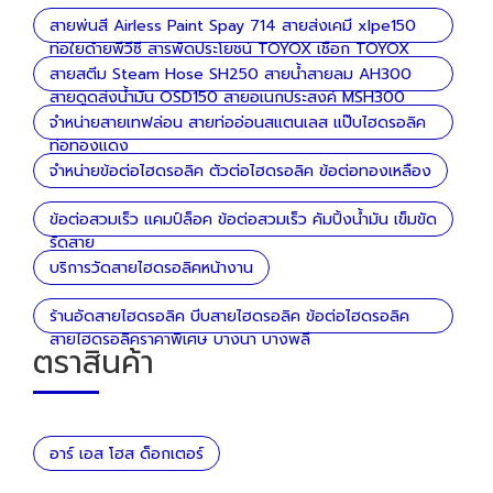
สายพ่นสี Airless Paint Spay 714 สายส่งเคมี xlpe150
ท่อใยด้ายพีวีซี สารพัดประโยชน์ TOYOX เชือก TOYOX
ลวด
สายสตีม Steam Hose SH250 สายน้ำสายลม AH300
สายดูดส่งน้ำมัน OSD150 สายอเนกประสงค์ MSH300
จำหน่ายสายเทฟล่อน สายท่ออ่อนสแตนเลส แป๊บไฮดรอลิค
ท่อทองแดง
จำหน่ายข้อต่อไฮดรอลิค ตัวต่อไฮดรอลิค ข้อต่อทองเหลือง
ข้อต่อสวมเร็ว แคมป์ล็อค ข้อต่อสวมเร็ว คัมปิ้งน้ำมัน เข็มขัด
รัดสาย
บริการวัดสายไฮดรอลิคหน้างาน
ร้านอัดสายไฮดรอลิค บีบสายไฮดรอลิค ข้อต่อไฮดรอลิค
สายไฮดรอลิคราคาพิเศษ บางนา บางพลี
ตราสินค้า
อาร์ เอส โฮส ด็อกเตอร์