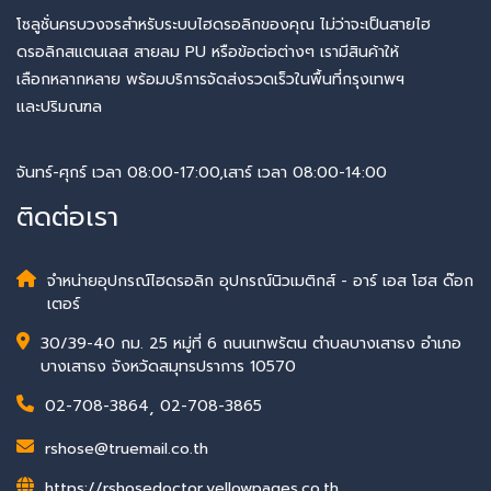
โซลูชั่นครบวงจรสำหรับระบบไฮดรอลิกของคุณ ไม่ว่าจะเป็นสายไฮ
ดรอลิกสแตนเลส สายลม PU หรือข้อต่อต่างๆ เรามีสินค้าให้
เลือกหลากหลาย พร้อมบริการจัดส่งรวดเร็วในพื้นที่กรุงเทพฯ
และปริมณฑล
จันทร์-ศุกร์ เวลา 08:00-17:00,เสาร์ เวลา 08:00-14:00
ติดต่อเรา
จำหน่ายอุปกรณ์ไฮดรอลิก อุปกรณ์นิวเมติกส์ - อาร์ เอส โฮส ด๊อก
เตอร์
30/39-40 กม. 25 หมู่ที่ 6 ถนนเทพรัตน ตำบลบางเสาธง อำเภอ
บางเสาธง จังหวัดสมุทรปราการ 10570
02-708-3864
,
02-708-3865
rshose@truemail.co.th
https://rshosedoctor.yellowpages.co.th