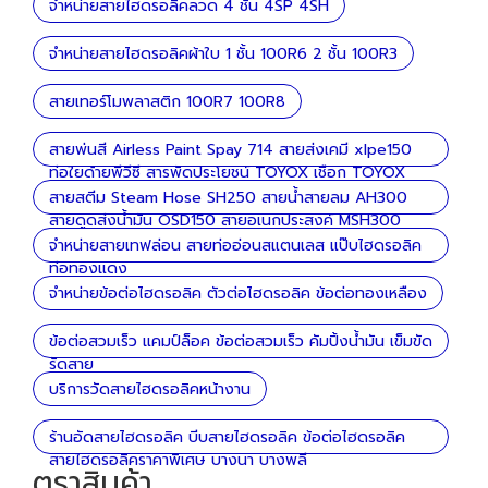
จำหน่ายสายไฮดรอลิคลวด 4 ชั้น 4SP 4SH
จำหน่ายสายไฮดรอลิคผ้าใบ 1 ชั้น 100R6 2 ชั้น 100R3
สายเทอร์โมพลาสติก 100R7 100R8
สายพ่นสี Airless Paint Spay 714 สายส่งเคมี xlpe150
ท่อใยด้ายพีวีซี สารพัดประโยชน์ TOYOX เชือก TOYOX
ลวด
สายสตีม Steam Hose SH250 สายน้ำสายลม AH300
สายดูดส่งน้ำมัน OSD150 สายอเนกประสงค์ MSH300
จำหน่ายสายเทฟล่อน สายท่ออ่อนสแตนเลส แป๊บไฮดรอลิค
ท่อทองแดง
จำหน่ายข้อต่อไฮดรอลิค ตัวต่อไฮดรอลิค ข้อต่อทองเหลือง
ข้อต่อสวมเร็ว แคมป์ล็อค ข้อต่อสวมเร็ว คัมปิ้งน้ำมัน เข็มขัด
รัดสาย
บริการวัดสายไฮดรอลิคหน้างาน
ร้านอัดสายไฮดรอลิค บีบสายไฮดรอลิค ข้อต่อไฮดรอลิค
สายไฮดรอลิคราคาพิเศษ บางนา บางพลี
ตราสินค้า