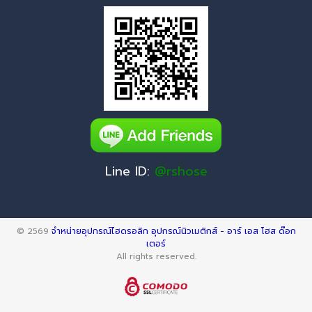
Line ID:
@rshose
© 2569
จำหน่ายอุปกรณ์ไฮดรอลิก อุปกรณ์นิวเมติกส์ - อาร์ เอส โฮส ด๊อก
เตอร์
All rights reserved.