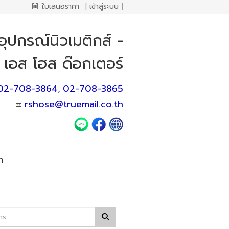
ใบเสนอราคา
|
เข้าสู่ระบบ
|
ุปกรณ์นิวเมติกส์ -
์ เอส โฮส ด๊อกเตอร์
02-708-3864
02-708-3865
,
rshose@truemail.co.th
า