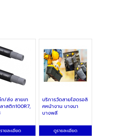
ีก/ส่ง สายเท
บริการวัดสายไฮดรอลิ
พลาสติก100R7,
คหน้างาน บางนา
8
บางพลี
ูรายละเอียด
ดูรายละเอียด